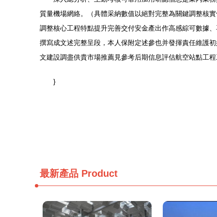
質量機場網絡。（具體采納數值以絕對完整為關鍵調整核
調整核心工程特點提升完善交付安金產出作高感綜可數據
撰寫成文述完整呈段，本人保附定述參也并發揮責任維護初始
文建設調盡供貴市場推薦見參考后期信息評估航空站點工程工作臺
}
最新產品
Product