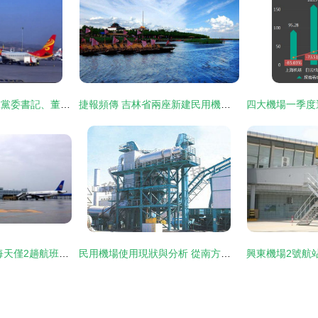
甘肅省民航機場集團黨委書記、董事長席必澤督導檢查蘭州中川國際機場運營工作
捷報頻傳 吉林省兩座新建民用機場正式通航運營
中國最冷清的機場 每天僅2趟航班，工作人員為何能“輕松”度日？
民用機場使用現狀與分析 從南方路機RLB2000瀝青廠拌熱再生設備談起