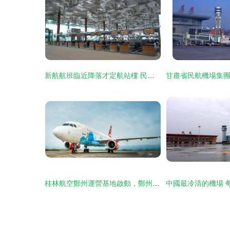
新航航班臨近降落才定航站樓 民用機場運營的靈活性與挑戰
桂林航空鄭州運營基地啟動，鄭州機場排名躍升至全國第11位