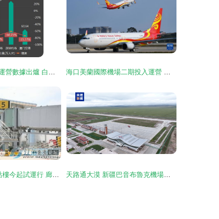
四大機場一季度運營數據出爐 白云機場客流量超越上海機場，民用機場運營格局生變
海口美蘭國際機場二期投入運營 海南自貿港建設新引擎
興東機場2號航站樓今起試運行 廊橋啟用，南通航空邁入新篇章
天路通大漠 新疆巴音布魯克機場通航啟動，構筑西南新通衢